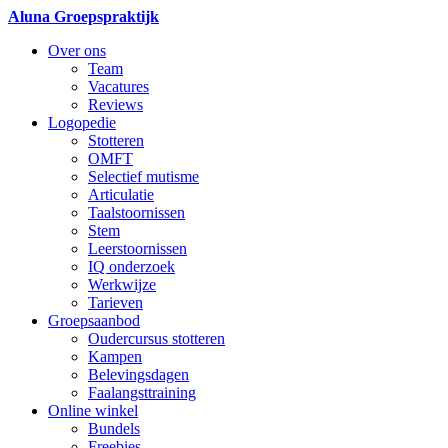
Aluna Groepspraktijk
Over ons
Team
Vacatures
Reviews
Logopedie
Stotteren
OMFT
Selectief mutisme
Articulatie
Taalstoornissen
Stem
Leerstoornissen
IQ onderzoek
Werkwijze
Tarieven
Groepsaanbod
Oudercursus stotteren
Kampen
Belevingsdagen
Faalangsttraining
Online winkel
Bundels
Freebies