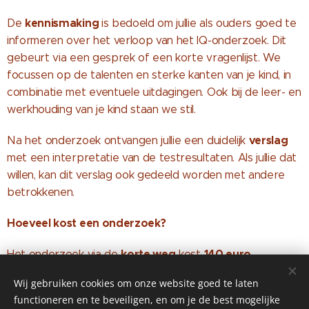
kennismaking
De
is bedoeld om jullie als ouders goed te
informeren over het verloop van het IQ-onderzoek. Dit
gebeurt via een gesprek of een korte vragenlijst. We
focussen op de talenten en sterke kanten van je kind, in
combinatie met eventuele uitdagingen. Ook bij de leer- en
werkhouding van je kind staan we stil.
verslag
Na het onderzoek ontvangen jullie een duidelijk
met een interpretatie van de testresultaten. Als jullie dat
willen, kan dit verslag ook gedeeld worden met andere
betrokkenen.
Hoeveel kost een onderzoek?
korte weg
140 euro
Het onderzoek via de
kost
.
Wij gebruiken cookies om onze website goed te laten
Bij het afnamemoment wordt het volledige
functioneren en te beveiligen, en om je de best mogelijke
bedrag betaald.