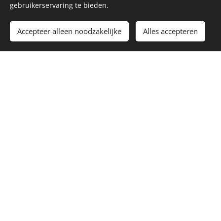
gebruikerservaring te bieden.
De betaling gebeurt cash of via de bank-app (QR-code).
Accepteer alleen noodzakelijke
Alles accepteren
Acties
Kort contact: telefonisch of via mail
Vragenlijst rond talenten en uitdagingen
1 afnamemoment
Scoring en interpretatie van de
resultaten
Verslag opmaken en digitaal bezorgen
280 euro
Het onderzoek via de lange weg kost
.
Bij het kennismakingsgesprek wordt 140 euro
betaald.
Bij de bespreking van het verslag wordt de
resterende 140 euro betaald.