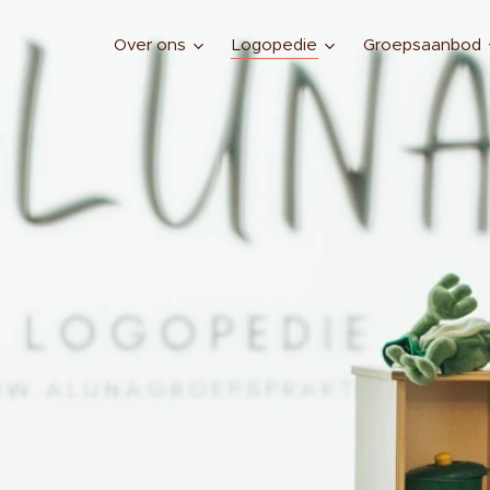
Over ons
Logopedie
Groepsaanbod