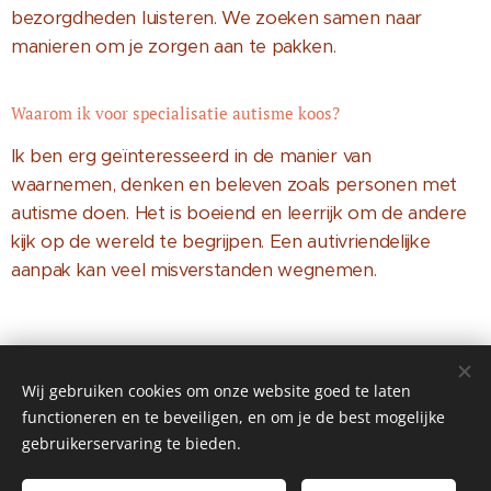
bezorgdheden luisteren. We zoeken samen naar
manieren om je zorgen aan te pakken.
Waarom ik voor specialisatie autisme koos?
Ik ben erg geïnteresseerd in de manier van
waarnemen, denken en beleven zoals personen met
autisme doen. Het is boeiend en leerrijk om de andere
kijk op de wereld te begrijpen. Een autivriendelijke
aanpak kan veel misverstanden wegnemen.
Wij gebruiken cookies om onze website goed te laten
Uniek denken maakt de
functioneren en te beveiligen, en om je de best mogelijke
wereld rijker!
gebruikerservaring te bieden.