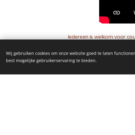
Iedereen is welkom voor coun
Je kan terecht bij mij voor:
Wij gebruiken cookies om onze website goed te laten functioner
best mogelijke gebruikerservaring te bieden.
Stress en spanning 
Omgaan met intense 
Bouwen aan zelfvert
(Negatieve) gedachte
Studievaardigheden z