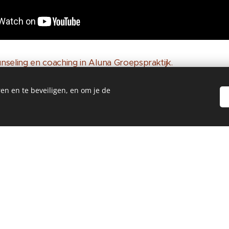
seling en coaching in Aluna Groepspraktijk.
en en te beveiligen, en om je de
verminderen
emoties zoals faalangst of woede-uitbarstingen
rouwen en veerkracht
n over zichzelf en de ander
oals plannen en organiseren, leren leren, huiswerk maken