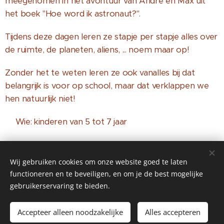
meegenomen in het avontuur van André en Max uit
het boek "Hoe word ik astronaut?".
Tijdens deze dagen leren ze stapje per stapje alles over
de ruimte, de planeten, aliens, ... noem maar op!
Zonder het te weten leren ze ook vanalles bij dat
belangrijk is voor op school, maar dat verklappen we
hen natuurlijk niet! 🤫
🚀Wie: kinderen van 5 tot 7 jaar
🚀 Wanneer: 12 - 13 - 14 juli 2023
Wij gebruiken cookies om onze website goed te laten
🚀 Prijs: 120€
functioneren en te beveiligen, en om je de best mogelijke
gebruikerservaring te bieden.
🚀 Waar: De Neufstraat 1, 2100 Deurne
Accepteer alleen noodzakelijke
Alles accepteren
🚀 Leerdoelen: