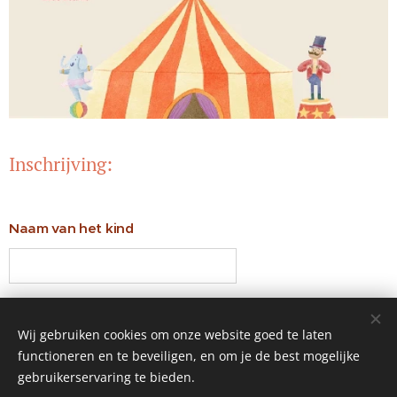
Inschrijving:
Naam van het kind
E-mailadres
Wij gebruiken cookies om onze website goed te laten
functioneren en te beveiligen, en om je de best mogelijke
gebruikerservaring te bieden.
Ik schrijf mij in voor ...