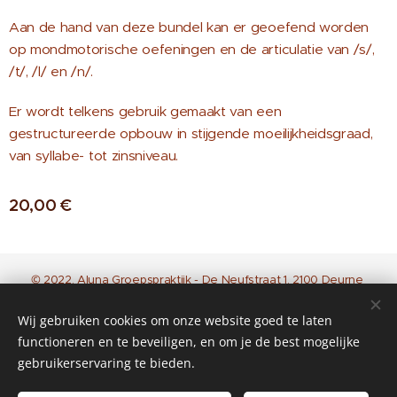
Aan de hand van deze bundel kan er geoefend worden
op mondmotorische oefeningen en de articulatie van /s/,
/t/, /l/ en /n/.
Er wordt telkens gebruik gemaakt van een
gestructureerde opbouw in stijgende moeilijkheidsgraad,
van syllabe- tot zinsniveau.
20,00
€
© 2022, Aluna Groepspraktijk - De Neufstraat 1, 2100 Deurne
Iedereen is leerling in zijn eigen ontwikkeling.
*
huisregels*
Wij gebruiken cookies om onze website goed te laten
functioneren en te beveiligen, en om je de best mogelijke
Foto's: https://www.veigaestudios.com/
Cookies
gebruikerservaring te bieden.